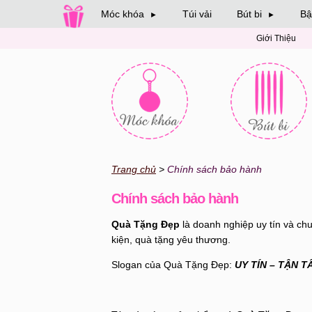
Móc khóa
Túi vải
Bút bi
Bậ
►
►
Giới Thiệu
Trang chủ
Chính sách bảo hành
Chính sách bảo hành
Quà Tặng Đẹp
là doanh nghiệp uy tín và c
kiện, quà tặng yêu thương.
Slogan của Quà Tặng Đẹp:
UY TÍN – TẬN T