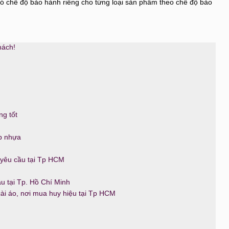
ó chế độ bảo hành riêng cho từng loại sản phẩm theo chế độ bảo
ách!
ng tốt
p nhựa
yêu cầu tại Tp HCM
cầu tại Tp. Hồ Chí Minh
cài áo, nơi mua huy hiệu tại Tp HCM