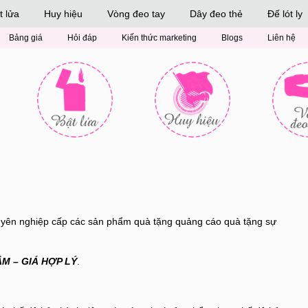
t lửa
Huy hiệu
Vòng đeo tay
Dây đeo thẻ
Đế lót ly
Bảng giá
Hỏi đáp
Kiến thức marketing
Blogs
Liên hệ
huyên nghiệp cấp các sản phẩm quà tặng quảng cáo quà tặng sự
ÂM – GIÁ HỢP LÝ
.