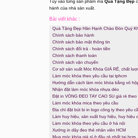
Tùy vào từng sản phẩm mà
Quà Tặng Đẹp
c
hành của nhà sản xuất.
Bài viết khác :
Quà Tặng Đẹp Hân Hạnh Chào Đón Quý Kh
Chính sách bảo hành
Chính sách bảo mật thông tin
Chính sách đổi trả - hoàn tiền
Chính sách thanh toán
Chính sách vận chuyển
Cơ sở sản xuất Móc Khóa GIÁ RẺ, chất lượ
Làm móc khóa theo yêu cầu tại tphcm
Hướng dẫn cách làm móc khóa bằng vỏ hộ
Nhận đặt làm móc khóa nhựa dẻo
Đặt in VÒNG ĐEO TAY CAO SU giá rẻ theo 
Làm móc khóa mica theo yêu cầu
Địa chỉ đặt bút bi in logo công ty theo yêu 
Làm huy hiệu, sản xuất huy hiệu, huy hiệu 
Làm móc khóa theo yêu cầu ở hà nội
Xưởng in dây đeo thẻ nhân viên HCM
Mua móc khóa giá sỉ ở đâu rẻ nhất tại hcm