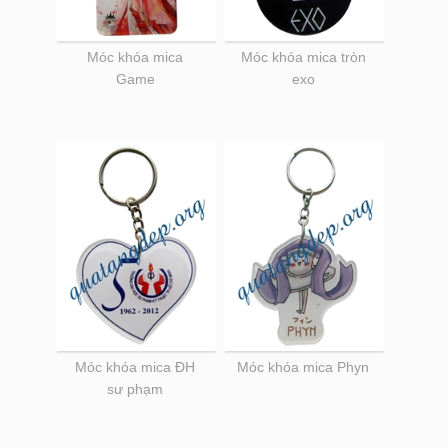
Móc khóa mica
Móc khóa mica tròn
Game
exo
Móc khóa mica ĐH
Móc khóa mica Phyn
sư phạm