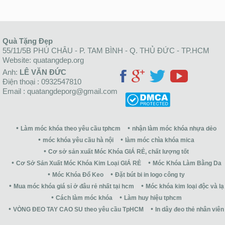
Quà Tặng Đẹp
55/11/5B PHÚ CHÂU - P. TAM BÌNH - Q. THỦ ĐỨC - TP.HCM
Website: quatangdep.org
Anh:
LÊ VĂN ĐỨC
Điện thoại : 0932547810
Email : quatangdeporg@gmail.com
Làm móc khóa theo yêu cầu tphcm
nhận làm móc khóa nhựa dẻo
móc khóa yêu cầu hà nội
làm móc chìa khóa mica
Cơ sở sản xuất Móc Khóa GIÁ RẺ, chất lượng tốt
Cơ Sở Sản Xuất Móc Khóa Kim Loại GIÁ RẺ
Móc Khóa Làm Bằng Da
Móc Khóa Đổ Keo
Đặt bút bi in logo công ty
Mua móc khóa giá sỉ ở đâu rẻ nhất tại hcm
Móc khóa kim loại độc và lạ
Cách làm móc khóa
Làm huy hiệu tphcm
VÒNG ĐEO TAY CAO SU theo yêu cầu TpHCM
In dây đeo thẻ nhân viên