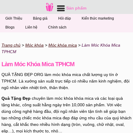
Sản phẩm
Giới Thiệu
Bảng giá
Hỏi đáp
Kiến thức marketing
Blogs
Liên hệ
Chính sách
Trang chủ
Móc khóa
Móc khóa mica
Làm Móc Khóa Mica
TPHCM
Làm Móc Khóa Mica TPHCM
QUÀ TẶNG ĐẸP ORG làm móc khóa mica chất lượng uy tín ở
TPHCM. Là xưởng sản xuất trực tiếp có nhiều năm kinh nghiệm, đội
ngũ nhân viên nhiệt tình, thân thiện.
Quà Tặng Đẹp
chuyên làm móc khóa khóa mica và các loại quà
tặng khác, công suất hằng ngày trên 10,000 sản phẩm. Với việc
dùng công nghệ hàng đầu, đội ngũ nhân viên tận tình sẽ giúp bạn
tạo những chiếc móc khóa mica đẹp đáp ứng nhu cầu của quý khách
hàng, cắt khắc theo nhiều hình dạng (tròn, vuông, chữ nhật, oval,
elip…), mọi kích thước to, nhỏ…