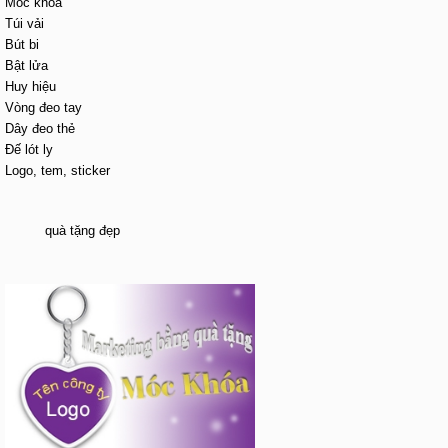
Móc khóa
Túi vải
Bút bi
Bật lửa
Huy hiệu
Vòng đeo tay
Dây đeo thẻ
Đế lót ly
Logo, tem, sticker
quà tặng đẹp