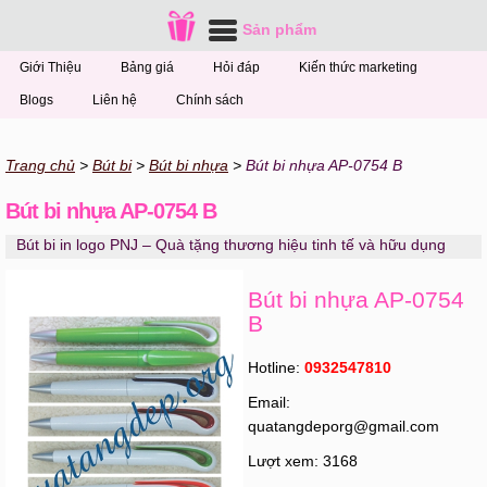
Sản phẩm
Giới Thiệu
Bảng giá
Hỏi đáp
Kiến thức marketing
Blogs
Liên hệ
Chính sách
Trang chủ
Bút bi
Bút bi nhựa
Bút bi nhựa AP-0754 B
Bút bi nhựa AP-0754 B
Bút bi in logo PNJ – Quà tặng thương hiệu tinh tế và hữu dụng
Bút bi nhựa AP-0754
B
Hotline:
0932547810
Email:
quatangdeporg@gmail.com
Lượt xem: 3168