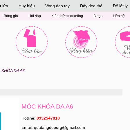
t lửa
Huy hiệu
Vòng đeo tay
Dây đeo thẻ
Đế lót ly
Bảng giá
Hỏi đáp
Kiến thức marketing
Blogs
Liên hệ
 KHÓA DA A6
MÓC KHÓA DA A6
Hotline:
0932547810
Email: quatangdeporg@gmail.com