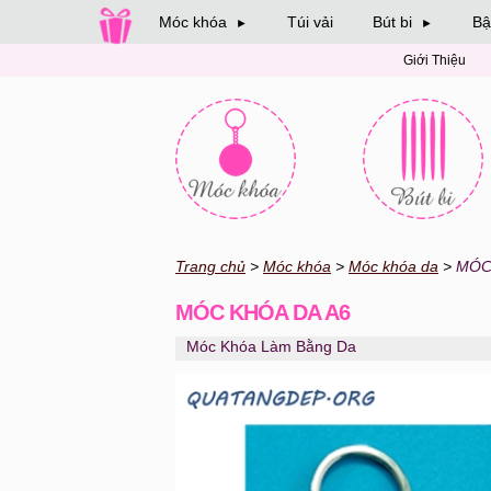
Móc khóa
Túi vải
Bút bi
Bậ
►
►
Giới Thiệu
Trang chủ
Móc khóa
Móc khóa da
MÓC
MÓC KHÓA DA A6
Móc Khóa Làm Bằng Da