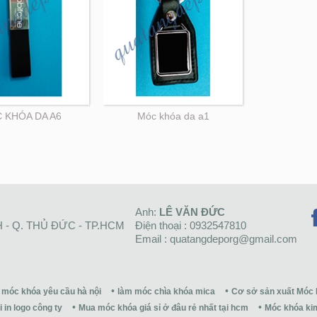
 KHÓA DA A6
Móc khóa da a1
Anh:
LÊ VĂN ĐỨC
H - Q. THỦ ĐỨC - TP.HCM
Điện thoại : 0932547810
Email : quatangdeporg@gmail.com
móc khóa yêu cầu hà nội
làm móc chìa khóa mica
Cơ sở sản xuất Móc 
i in logo công ty
Mua móc khóa giá sỉ ở đâu rẻ nhất tại hcm
Móc khóa kim