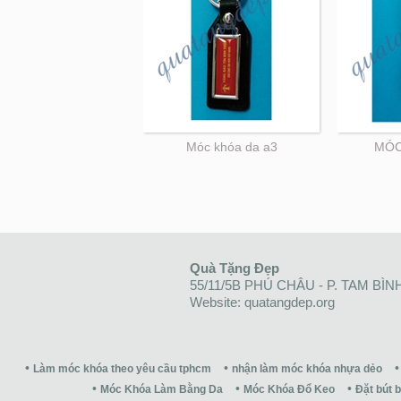
Móc khóa da a3
MÓC
Quà Tặng Đẹp
55/11/5B PHÚ CHÂU - P. TAM BÌN
Website: quatangdep.org
Làm móc khóa theo yêu cầu tphcm
nhận làm móc khóa nhựa dẻo
Móc Khóa Làm Bằng Da
Móc Khóa Đổ Keo
Đặt bút b