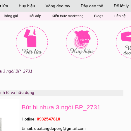
t lửa
Huy hiệu
Vòng đeo tay
Dây đeo thẻ
Đế lót ly
Bảng giá
Hỏi đáp
Kiến thức marketing
Blogs
Liên hệ
ựa 3 ngòi BP_2731
tinh tế và hữu dụng
Bút bi nhựa 3 ngòi BP_2731
Hotline:
0932547810
Email: quatangdeporg@gmail.com