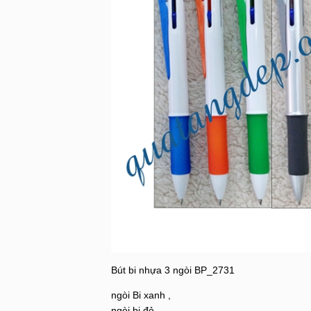
Bút bi nhựa 3 ngòi BP_2731
ngòi Bi xanh ,
ngòi bi đỏ