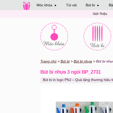
Móc khóa
Túi vải
Bút bi
Bậ
►
►
Giới Thiệu
Trang chủ
Bút bi
Bút bi nhựa
Bút bi nh
Bút bi nhựa 3 ngòi BP_2731
Bút bi in logo PNJ – Quà tặng thương hiệu 