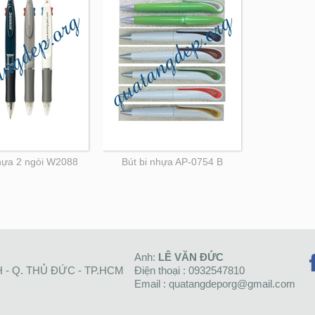
nhựa 2 ngòi W2088
Bút bi nhựa AP-0754 B
Anh:
LÊ VĂN ĐỨC
H - Q. THỦ ĐỨC - TP.HCM
Điện thoại : 0932547810
Email : quatangdeporg@gmail.com