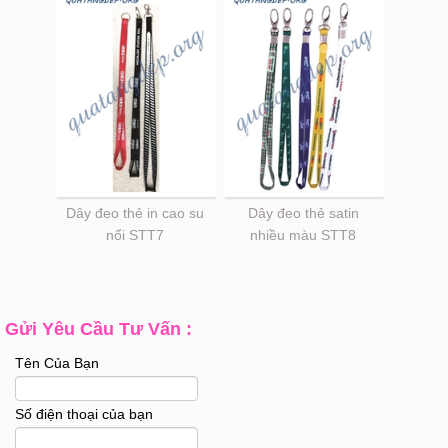
Dây đeo thẻ in cao su
Dây đeo thẻ satin
nổi STT7
nhiều màu STT8
Gửi Yêu Cầu Tư Vấn :
Tên Của Bạn
Số điện thoại của bạn