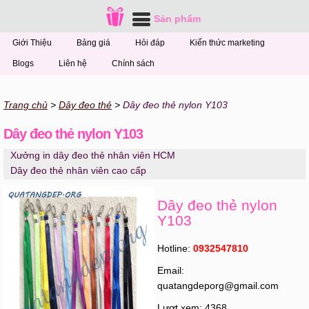
Sản phẩm
Giới Thiệu
Bảng giá
Hỏi đáp
Kiến thức marketing
Blogs
Liên hệ
Chính sách
Trang chủ
Dây đeo thẻ
Dây đeo thẻ nylon Y103
Dây đeo thẻ nylon Y103
Xưởng in dây đeo thẻ nhân viên HCM
Dây đeo thẻ nhân viên cao cấp
Dây đeo thẻ nylon
Y103
Hotline:
0932547810
Email:
quatangdeporg@gmail.com
Lượt xem: 4368