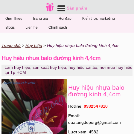
Sản phẩm
Giới Thiệu
Bảng giá
Hỏi đáp
Kiến thức marketing
Blogs
Liên hệ
Chính sách
Trang chủ
Huy hiệu
Huy hiệu nhựa balo đường kính 4,4cm
Huy hiệu nhựa balo đường kính 4,4cm
Làm huy hiệu, sản xuất huy hiệu, huy hiệu cài áo, nơi mua huy hiệu
tại Tp HCM
Huy hiệu nhựa balo
đường kính 4,4cm
Hotline:
0932547810
Email:
quatangdeporg@gmail.com
Lượt xem: 4582