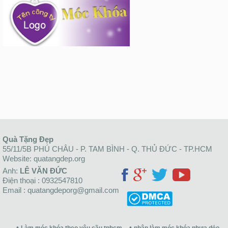
Quà Tặng Đẹp
55/11/5B PHÚ CHÂU - P. TAM BÌNH - Q. THỦ ĐỨC - TP.HCM
Website: quatangdep.org
Anh:
LÊ VĂN ĐỨC
Điện thoại : 0932547810
Email : quatangdeporg@gmail.com
Làm móc khóa theo yêu cầu tphcm
nhận làm móc khóa nhựa dẻo