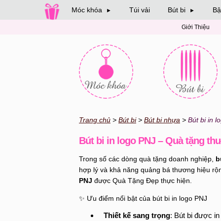
Móc khóa
Túi vải
Bút bi
Bậ
►
►
Giới Thiệu
Trang chủ
Bút bi
Bút bi nhựa
Bút bi in 
Bút bi in logo PNJ – Quà tặng th
Trong số các dòng quà tặng doanh nghiệp,
b
hợp lý và khả năng quảng bá thương hiệu rộn
PNJ
được Quà Tặng Đẹp thực hiện.
✨ Ưu điểm nổi bật của bút bi in logo PNJ
Thiết kế sang trọng
: Bút bi được i