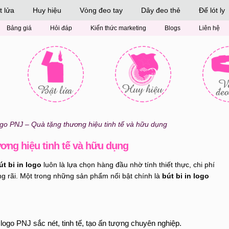
t lửa
Huy hiệu
Vòng đeo tay
Dây đeo thẻ
Đế lót ly
Bảng giá
Hỏi đáp
Kiến thức marketing
Blogs
Liên hệ
logo PNJ – Quà tặng thương hiệu tinh tế và hữu dụng
ương hiệu tinh tế và hữu dụng
út bi in logo
luôn là lựa chọn hàng đầu nhờ tính thiết thực, chi phí
g rãi. Một trong những sản phẩm nổi bật chính là
bút bi in logo
n logo PNJ sắc nét, tinh tế, tạo ấn tượng chuyên nghiệp.