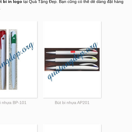
t bi in logo
tại Quà Tặng Đẹp. Bạn cũng có thể dễ dàng đặt hàng
.
bi nhựa BP-101
Bút bi nhựa AP201